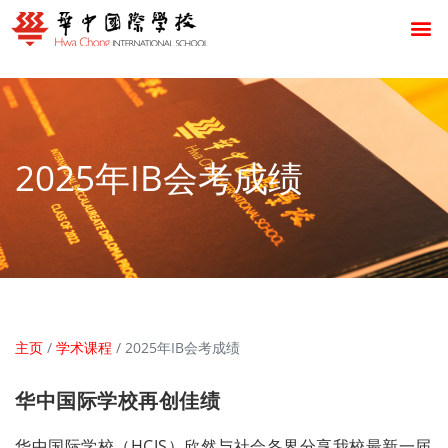
2025年IB会考成绩
主页
/
学术课程
/
2025年IB会考成绩
华中国际学校再创佳绩
华中国际学校（HCIS）欣然与社会各界分享我校最新一届