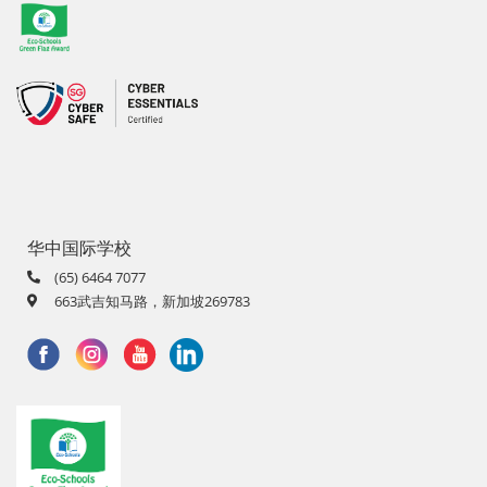
华中国际学校
(65) 6464 7077
663武吉知马路，新加坡269783