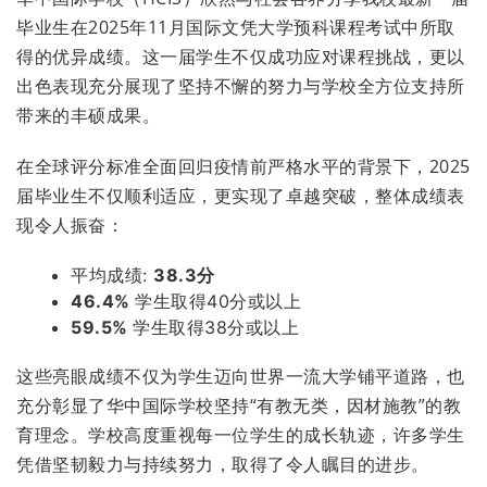
毕业生在2025年11月国际文凭大学预科课程考试中所取
得的优异成绩。这一届学生不仅成功应对课程挑战，更以
出色表现充分展现了坚持不懈的努力与学校全方位支持所
带来的丰硕成果。
在全球评分标准全面回归疫情前严格水平的背景下，2025
届毕业生不仅顺利适应，更实现了卓越突破，整体成绩表
现令人振奋：
平均成绩:
38.3分
46.4%
学生取得40分或以上
59.5%
学生取得38分或以上
这些亮眼成绩不仅为学生迈向世界一流大学铺平道路，也
充分彰显了华中国际学校坚持“有教无类，因材施教”的教
育理念。学校高度重视每一位学生的成长轨迹，许多学生
凭借坚韧毅力与持续努力，取得了令人瞩目的进步。