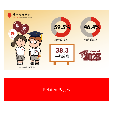
Related Pages